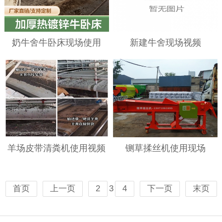
奶牛舍牛卧床现场使用
新建牛舍现场视频
羊场皮带清粪机使用视频
铡草揉丝机使用现场
3
首页
上一页
2
4
下一页
末页