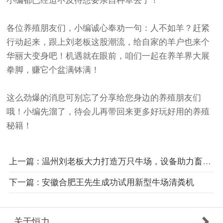
小编都已经迫不及待想要亲自种草去了！
各位养殖朋友们，小编诚心奉劝一句：人不如羊？赶紧
行动起来，跟上刘老板这股潮流，给自家的羊户也来个
华丽大变身吧！机遇就在眼前，咱们一起在养羊界大展
拳脚，赚它个盆满钵满！
这么劲爆的消息可别忘了分享给您身边的养殖朋友们
哦！小编先溜了，待会儿再带回来更多好玩好用的养殖
秘籍！
上一篇 : 温州刘老板大力打造万只牛场，设备助力畜牧产业升
下一篇 : 安徽合肥王先生成功试用新型牛场清粪机
关于恒力