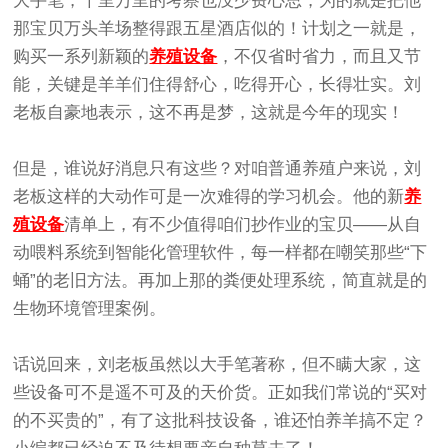
大手笔，千里万里的考察也没少费心思，为的就是把他
那宝贝万头羊场整得跟五星酒店似的！计划之一就是，
购买一系列新颖的
养殖设备
，不仅省时省力，而且又节
能，关键是羊羊们住得舒心，吃得开心，长得壮实。刘
老板自豪地表示，这不再是梦，这就是今年的现实！
但是，谁说好消息只有这些？对咱普通养殖户来说，刘
老板这样的大动作可是一次难得的学习机会。他的新
养
殖设备
清单上，有不少值得咱们抄作业的宝贝——从自
动喂料系统到智能化管理软件，每一样都在嘲笑那些“下
蛹”的老旧方法。再加上那的粪便处理系统，简直就是的
生物环境管理案例。
话说回来，刘老板虽然以大手笔著称，但不瞒大家，这
些设备可不是遥不可及的天价货。正如我们常说的“买对
的不买贵的”，有了这批科技设备，谁还怕养羊搞不定？